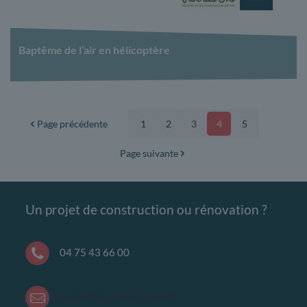
Baptême de l’air en hélicoptère
Page précédente
1
2
3
4
5
Page suivante
Un projet de construction ou rénovation ?
04 75 43 66 00
contact@societe-acadie.fr