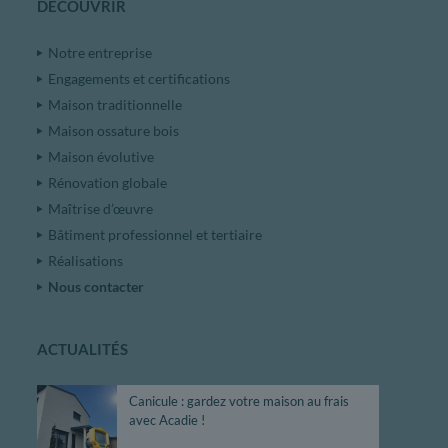
DÉCOUVRIR
Notre entreprise
Engagements et certifications
Maison traditionnelle
Maison ossature bois
Maison évolutive
Rénovation globale
Maîtrise d’œuvre
Bâtiment professionnel et tertiaire
Réalisations
Nous contacter
ACTUALITÉS
Canicule : gardez votre maison au frais
avec Acadie !