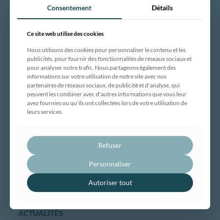
rénovation énergétique. Certifié Certibat RGE Globale.
Consentement
Détails
Intervention en Rhône-Alpes.
Ce site web utilise des cookies
DÉCOUVRIR
Nous utilisons des cookies pour personnaliser le contenu et les
publicités, pour fournir des fonctionnalités de réseaux sociaux et
Notre entreprise
pour analyser notre trafic. Nous partageons également des
informations sur votre utilisation de notre site avec nos
Engagements et certifications
partenaires de réseaux sociaux, de publicité et d'analyse, qui
Maison traditionnelle
peuvent les combiner avec d'autres informations que vous leur
avez fournies ou qu'ils ont collectées lors de votre utilisation de
Maison ossature bois
leurs services.
Maison évolutive
Rénovation globale
Maîtrise d’œuvre
Refuser
Bâtiment professionnel et tertiaire
Personnaliser
Réalisations
Autoriser tout
Nous contacter
ACTUALITÉS