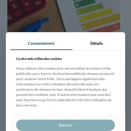
Consentement
Détails
Ce site web utilise des cookies
Nous utilisons des cookies pour personnaliser le contenu et les
publicités, pour fournir des fonctionnalités de réseaux sociaux et
pour analyser notre trafic. Nous partageons également des
ACADIE, entreprise de rénovation énergétique
informations sur votre utilisation de notre site avec nos
globale vous dit tout
partenaires de réseaux sociaux, de publicité et d'analyse, qui
peuvent les combiner avec d'autres informations que vous leur
avez fournies ou qu'ils ont collectées lors de votre utilisation de
leurs services.
Refuser