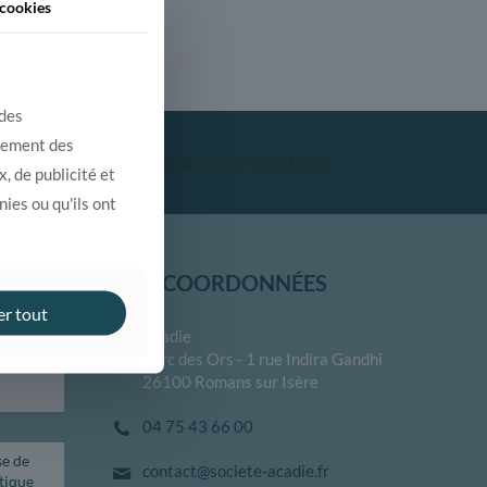
cookies
 des
alement des
contact@societe-acadie.fr
, de publicité et
ies ou qu'ils ont
NOS COORDONNÉES
er tout
Acadie
votre
Parc des Ors - 1 rue Indira Gandhi
ec
26100 Romans sur Isère
04 75 43 66 00
se de
contact@societe-acadie.fr
tique