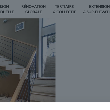
ISON
RÉNOVATION
TERTIAIRE
EXTENSION
IDUELLE
GLOBALE
& COLLECTIF
& SUR-ELEVAT