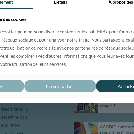
tement
Détails
À propos des
se des cookies
 cookies pour personnaliser le contenu et les publicités, pour fournir
e réseaux sociaux et pour analyser notre trafic. Nous partageons ég
tion ?
04 75 43 66 00
otre utilisation de notre site avec nos partenaires de réseaux sociaux
uvent les combiner avec d'autres informations que vous leur avez fourn
 votre utilisation de leurs services.
UVRIR
ACTUALITÉS
er
Personnaliser
Autoris
entreprise
Canicule : gardez 
maison au frais av
ents et certifications
Acadie !
traditionnelle
 ossature bois
 évolutive
ACADIE, entrepri
rénovation énergé
tion globale