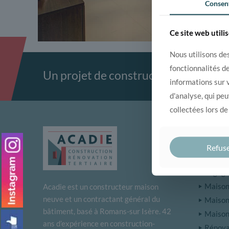
Consen
Ce site web utili
Nous utilisons des
fonctionnalités d
Un projet de construction ou rénova
informations sur v
d'analyse, qui pe
collectées lors de
DÉCO
Refus
Notre 
Engagem
Maison 
Acadie est un constructeur maison
neuve et un contractant général du
Maison
bâtiment, basé à Romans-sur Isère. 42
Maison
ans d’expérience en construction-
Rénova