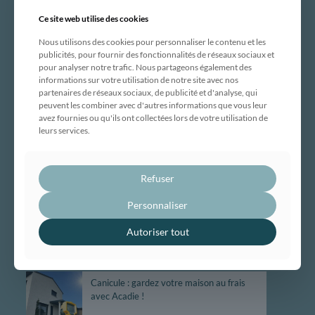
DÉCOUVRIR
Ce site web utilise des cookies
Notre entreprise
Nous utilisons des cookies pour personnaliser le contenu et les
publicités, pour fournir des fonctionnalités de réseaux sociaux et
Engagements et certifications
pour analyser notre trafic. Nous partageons également des
Maison traditionnelle
informations sur votre utilisation de notre site avec nos
Maison ossature bois
partenaires de réseaux sociaux, de publicité et d'analyse, qui
peuvent les combiner avec d'autres informations que vous leur
Maison évolutive
avez fournies ou qu'ils ont collectées lors de votre utilisation de
Rénovation globale
leurs services.
Maîtrise d’œuvre
Bâtiment professionnel et tertiaire
Refuser
Réalisations
Nous contacter
Personnaliser
Autoriser tout
ACTUALITÉS
Canicule : gardez votre maison au frais
avec Acadie !