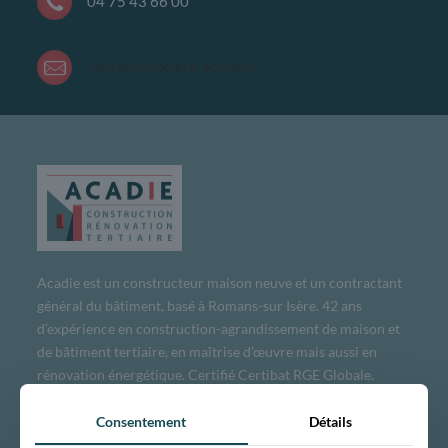
04 75 43 66 00
contact@societe-acadie.fr
Acadie est un constructeur maison neuve et un contractant
général du bâtiment, basé à Romans-sur Isère. 42 ans
d’expérience en construction-agrandissement de maison et
de bâtiment tertiaire, en maîtrise d’œuvre mais aussi en
rénovation énergétique. Certifié Certibat RGE Globale.
Intervention en Rhône-Alpes.
Consentement
Détails