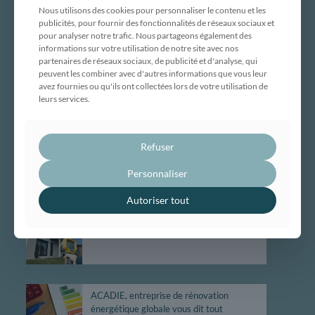
Nous utilisons des cookies pour personnaliser le contenu et les
Maison traditionnelle
publicités, pour fournir des fonctionnalités de réseaux sociaux et
Maison ossature bois
pour analyser notre trafic. Nous partageons également des
Maison évolutive
informations sur votre utilisation de notre site avec nos
partenaires de réseaux sociaux, de publicité et d'analyse, qui
Rénovation globale
peuvent les combiner avec d'autres informations que vous leur
Maîtrise d’œuvre
avez fournies ou qu'ils ont collectées lors de votre utilisation de
leurs services.
Bâtiment professionnel et tertiaire
Réalisations
Nous contacter
Refuser
Personnaliser
ACTUALITÉS
Autoriser tout
Canicule : gardez votre maison au frais
avec Acadie !
ACADIE, entreprise de rénovation
énergétique globale vous dit tout