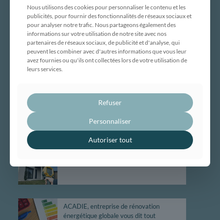
Nous utilisons des cookies pour personnaliser le contenu et les
Maison traditionnelle
publicités, pour fournir des fonctionnalités de réseaux sociaux et
Maison ossature bois
pour analyser notre trafic. Nous partageons également des
Maison évolutive
informations sur votre utilisation de notre site avec nos
partenaires de réseaux sociaux, de publicité et d'analyse, qui
Rénovation globale
peuvent les combiner avec d'autres informations que vous leur
Maîtrise d’œuvre
avez fournies ou qu'ils ont collectées lors de votre utilisation de
leurs services.
Bâtiment professionnel et tertiaire
Réalisations
Nous contacter
Refuser
Personnaliser
ACTUALITÉS
Autoriser tout
Canicule : gardez votre maison au frais
avec Acadie !
ACADIE, entreprise de rénovation
énergétique globale vous dit tout