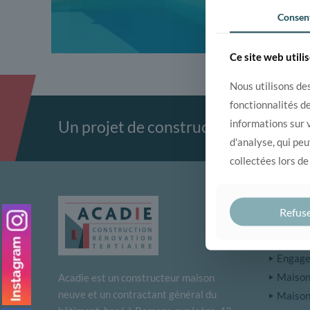
Consen
Ce site web utili
Nous utilisons des
fonctionnalités d
informations sur v
Un projet de construction ou rénova
d'analyse, qui pe
collectées lors de
DÉCO
Refus
Notre 
Engagem
Maison 
Acadie est un constructeur maison
neuve et un contractant général du
Maison