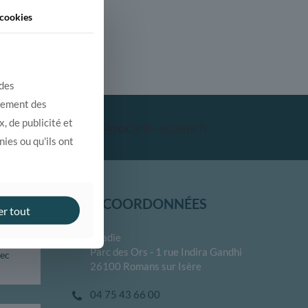
cookies
 des
alement des
, de publicité et
contact@societe-acadie.fr
ies ou qu'ils ont
NOS COORDONNÉES
er tout
Acadie
 votre
Parc des Ors - 1 rue Indira Gandhi
vec
26100 Romans sur Isère
04 75 43 66 00