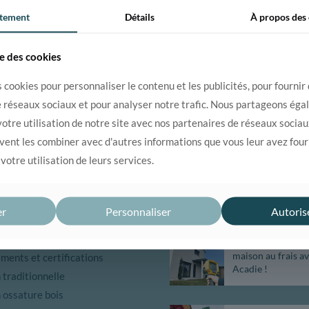
tement
Détails
À propos des
se des cookies
 cookies pour personnaliser le contenu et les publicités, pour fournir
e réseaux sociaux et pour analyser notre trafic. Nous partageons ég
otre utilisation de notre site avec nos partenaires de réseaux sociaux
tion ?
04 75 43 66 00
uvent les combiner avec d'autres informations que vous leur avez fourn
 votre utilisation de leurs services.
UVRIR
ACTUALITÉS
er
Personnaliser
Autoris
entreprise
Canicule : gardez
maison au frais a
ents et certifications
Acadie !
traditionnelle
 ossature bois