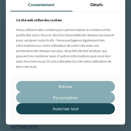
rénovation énergétique. Certifié Certibat RGE Globale.
Consentement
Détails
Intervention en Rhône-Alpes.
Ce site web utilise des cookies
DÉCOUVRIR
Nous utilisons des cookies pour personnaliser le contenu et les
publicités, pour fournir des fonctionnalités de réseaux sociaux et
Notre entreprise
pour analyser notre trafic. Nous partageons également des
informations sur votre utilisation de notre site avec nos
Engagements et certifications
partenaires de réseaux sociaux, de publicité et d'analyse, qui
Maison traditionnelle
peuvent les combiner avec d'autres informations que vous leur
avez fournies ou qu'ils ont collectées lors de votre utilisation de
Maison ossature bois
leurs services.
Maison évolutive
Rénovation globale
Maîtrise d’œuvre
Refuser
Bâtiment professionnel et tertiaire
Personnaliser
Réalisations
Autoriser tout
Nous contacter
ACTUALITÉS