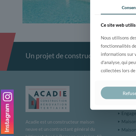
Consen
Ce site web utili
Nous utilisons des
fonctionnalités d
informations sur v
Un projet de construction ou rénova
d'analyse, qui pe
collectées lors de
DÉCO
Refus
Notre 
Engagem
Maison 
Acadie est un constructeur maison
neuve et un contractant général du
Maison