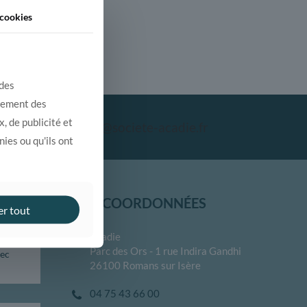
cookies
 des
alement des
, de publicité et
contact@societe-acadie.fr
ies ou qu'ils ont
NOS COORDONNÉES
er tout
Acadie
 votre
Parc des Ors - 1 rue Indira Gandhi
vec
26100 Romans sur Isère
04 75 43 66 00