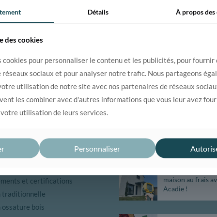
tement
Détails
À propos des
se des cookies
 cookies pour personnaliser le contenu et les publicités, pour fournir
e réseaux sociaux et pour analyser notre trafic. Nous partageons ég
otre utilisation de notre site avec nos partenaires de réseaux sociaux
tion ?
04 75 43 66 00
uvent les combiner avec d'autres informations que vous leur avez fourn
 votre utilisation de leurs services.
UVRIR
ACTUALITÉS
er
Personnaliser
Autoris
entreprise
Canicule : gardez
maison au frais a
ents et certifications
Acadie !
traditionnelle
 ossature bois