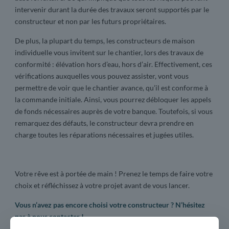
intervenir durant la durée des travaux seront supportés par le
constructeur et non par les futurs propriétaires.
De plus, la plupart du temps, les constructeurs de maison
individuelle vous invitent sur le chantier, lors des travaux de
conformité : élévation hors d’eau, hors d’air. Effectivement, ces
vérifications auxquelles vous pouvez assister, vont vous
permettre de voir que le chantier avance, qu’il est conforme à
la commande initiale. Ainsi, vous pourrez débloquer les appels
de fonds nécessaires auprès de votre banque. Toutefois, si vous
remarquez des défauts, le constructeur devra prendre en
charge toutes les réparations nécessaires et jugées utiles.
Votre rêve est à portée de main ! Prenez le temps de faire votre
choix et réfléchissez à votre projet avant de vous lancer.
Vous n’avez pas encore choisi votre constructeur ? N’hésitez
pas à nous contacter !